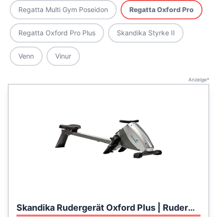
Regatta Multi Gym Poseidon
Regatta Oxford Pro
Regatta Oxford Pro Plus
Skandika Styrke II
Venn
Vinur
Anzeige*
Skandika Rudergerät Oxford Plus | Rudermaschine für Zuhause mit 10 Widerstandsstufen, klappbar, 6 kg Schwungmasse, Pulsempfänger, bis 190 cm, Magnetbremssystem, LCD-Display | Heimtrainer