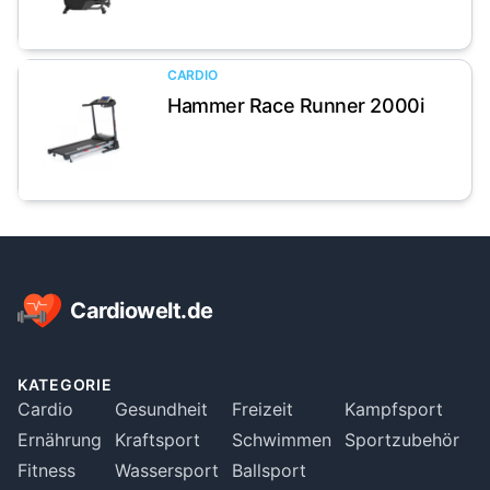
CARDIO
Hammer Race Runner 2000i
Artikel anzeigen
Footer
Cardiowelt.de
KATEGORIE
Cardio
Gesundheit
Freizeit
Kampfsport
Ernährung
Kraftsport
Schwimmen
Sportzubehör
Fitness
Wassersport
Ballsport