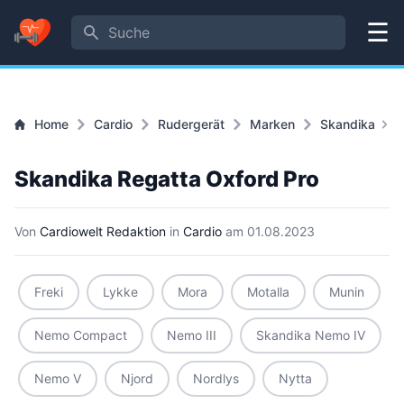
Suche
Menü
R
Home
Cardio
Rudergerät
Marken
Skandika
O
P
Skandika Regatta Oxford Pro
Von
Cardiowelt Redaktion
in
Cardio
am
01.08.2023
Freki
Lykke
Mora
Motalla
Munin
Nemo Compact
Nemo III
Skandika Nemo IV
Nemo V
Njord
Nordlys
Nytta