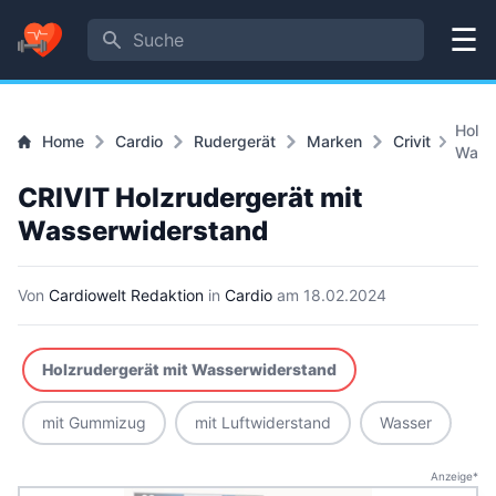
Suche
Menü
Holzr
Home
Cardio
Rudergerät
Marken
Crivit
Wass
CRIVIT Holzrudergerät mit
Wasserwiderstand
Von
Cardiowelt Redaktion
in
Cardio
am
18.02.2024
Holzrudergerät mit Wasserwiderstand
mit Gummizug
mit Luftwiderstand
Wasser
Anzeige*