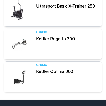
Ultrasport Basic X-Trainer 250
Artikel anzeigen
CARDIO
Kettler Regatta 300
Artikel anzeigen
CARDIO
Kettler Optima 600
Artikel anzeigen
Footer