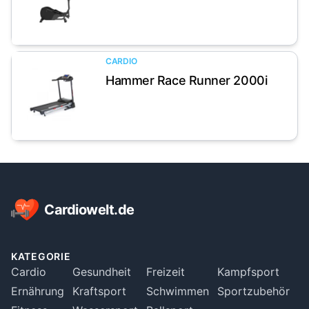
Artikel anzeigen
CARDIO
Hammer Race Runner 2000i
Artikel anzeigen
Footer
Cardiowelt.de
KATEGORIE
Cardio
Gesundheit
Freizeit
Kampfsport
Ernährung
Kraftsport
Schwimmen
Sportzubehör