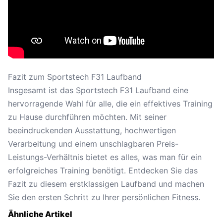
Fazit zum Sportstech F31 Laufband
Insgesamt ist das Sportstech F31 Laufband eine
hervorragende Wahl für alle, die ein effektives Training
zu Hause durchführen möchten. Mit seiner
beeindruckenden Ausstattung, hochwertigen
Verarbeitung und einem unschlagbaren Preis-
Leistungs-Verhältnis bietet es alles, was man für ein
erfolgreiches Training benötigt. Entdecken Sie das
Fazit zu diesem erstklassigen Laufband und machen
Sie den ersten Schritt zu Ihrer persönlichen Fitness.
Ähnliche Artikel