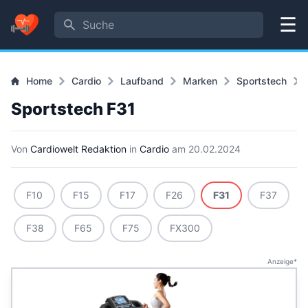
Suche
Menü
Home
Cardio
Laufband
Marken
Sportstech
Sportstech F31
Von
Cardiowelt Redaktion
in
Cardio
am
20.02.2024
F10
F15
F17
F26
F31
F37
F38
F65
F75
FX300
Anzeige*