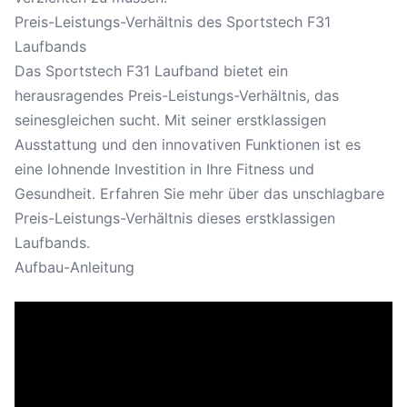
Preis-Leistungs-Verhältnis des Sportstech F31
Laufbands
Das Sportstech F31 Laufband bietet ein
herausragendes Preis-Leistungs-Verhältnis, das
seinesgleichen sucht. Mit seiner erstklassigen
Ausstattung und den innovativen Funktionen ist es
eine lohnende Investition in Ihre Fitness und
Gesundheit. Erfahren Sie mehr über das unschlagbare
Preis-Leistungs-Verhältnis dieses erstklassigen
Laufbands.
Aufbau-Anleitung