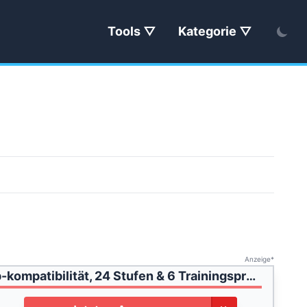
Tools
Kategorie
Anzeige*
SportPlus Liegeheimtrainer für zuhause mit App-kompatibilität, 24 Stufen & 6 Trainingsprogramme, rutschfeste Pedale, mit Display & Tablethalterung, bis 110 kg