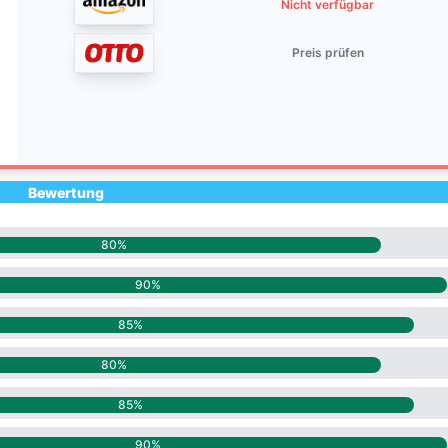
Nicht verfügbar
Preis prüfen
Bewertung
80%
90%
85%
80%
85%
90%