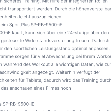
 sicheres Training. Mit Hilfe der integrierten Rollen
cht transportiert werden. Durch die höhenverstellba
heiten leicht auszugleichen.
beim SportPlus SP-RB-9500-iE
0-iE kauft, kann sich über eine 24-stufige über den
rgesteuerte Widerstandsverstellung freuen. Dadurch
er den sportlichen Leistungsstand optimal anpassen.
ramme sorgen für viel Abwechslung bei Ihrem Workou
en während des Workout alle wichtigen Daten, wie z
Geschwindigkeit angezeigt. Weiterhin verfügt der
keiten für Tablets, dadurch wird das Training durc
r das anschauen eines Filmes noch
us SP-RB-9500-iE