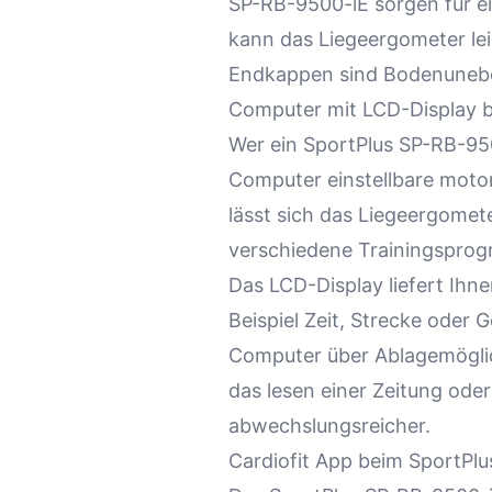
SP-RB-9500-iE sorgen für ein
kann das Liegeergometer lei
Endkappen sind Bodenuneben
Computer mit LCD-Display 
Wer ein SportPlus SP-RB-950
Computer einstellbare moto
lässt sich das Liegeergomet
verschiedene Trainingsprog
Das LCD-Display liefert Ihn
Beispiel Zeit, Strecke oder 
Computer über Ablagemöglich
das lesen einer Zeitung ode
abwechslungsreicher.
Cardiofit App beim SportPl