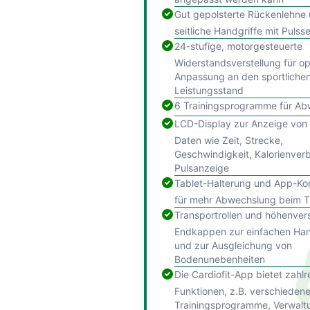
Gut gepolsterte Rückenlehne
seitliche Handgriffe mit Pulss
24-stufige, motorgesteuerte
Widerstandsverstellung für op
Anpassung an den sportliche
Leistungsstand
6 Trainingsprogramme für A
LCD-Display zur Anzeige von 
Daten wie Zeit, Strecke,
Geschwindigkeit, Kalorienver
Pulsanzeige
Tablet-Halterung und App-Kom
für mehr Abwechslung beim T
Transportrollen und höhenvers
Endkappen zur einfachen H
und zur Ausgleichung von
Bodenunebenheiten
Die Cardiofit-App bietet zahlr
Funktionen, z.B. verschieden
Trainingsprogramme, Verwalt