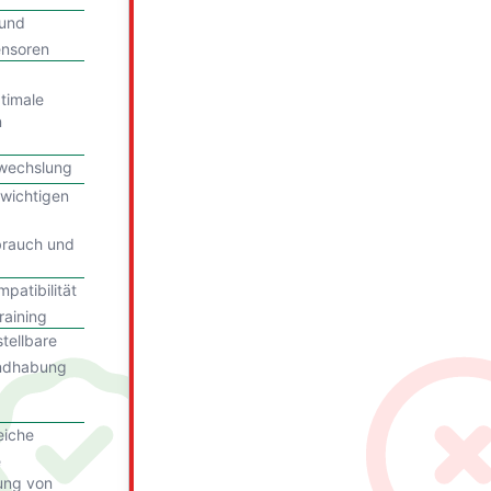
 und
ensoren
timale
n
bwechslung
wichtigen
brauch und
patibilität
raining
tellbare
andhabung
eiche
e
ung von