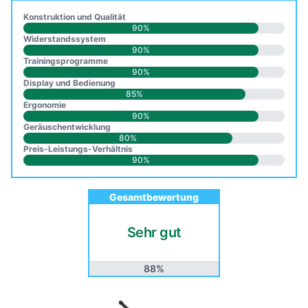
Konstruktion und Qualität
90%
Widerstandssystem
90%
Trainingsprogramme
90%
Display und Bedienung
85%
Ergonomie
90%
Geräuschentwicklung
80%
Preis-Leistungs-Verhältnis
90%
Gesamtbewertung
Sehr gut
88%