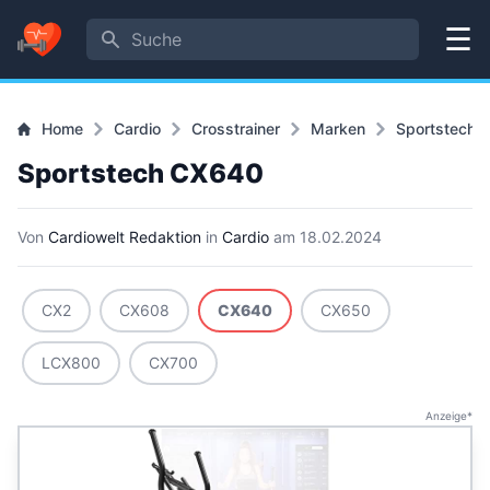
Suche
Menü
Home
Cardio
Crosstrainer
Marken
Sportstech
Sportstech CX640
Von
Cardiowelt Redaktion
in
Cardio
am
18.02.2024
CX2
CX608
CX640
CX650
LCX800
CX700
Anzeige*