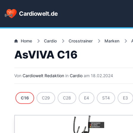
Cardiowelt.de
Home
Cardio
Crosstrainer
Marken
AsVIVA C16
Von
Cardiowelt Redaktion
in
Cardio
am
18.02.2024
C16
C29
C28
E4
ST4
E3