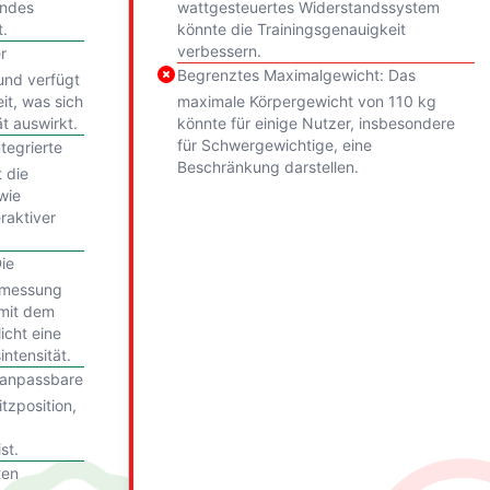
endes
wattgesteuertes Widerstandssystem
t.
könnte die Trainingsgenauigkeit
verbessern.
r
Begrenztes Maximalgewicht: Das
 und verfügt
it, was sich
maximale Körpergewicht von 110 kg
ät auswirkt.
könnte für einige Nutzer, insbesondere
für Schwergewichtige, eine
ntegrierte
Beschränkung darstellen.
t die
wie
raktiver
ie
zmessung
mit dem
icht eine
intensität.
r anpassbare
tzposition,
st.
ten