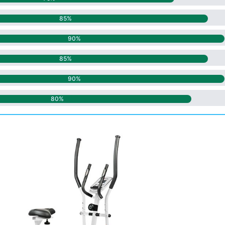
85%
90%
85%
90%
80%