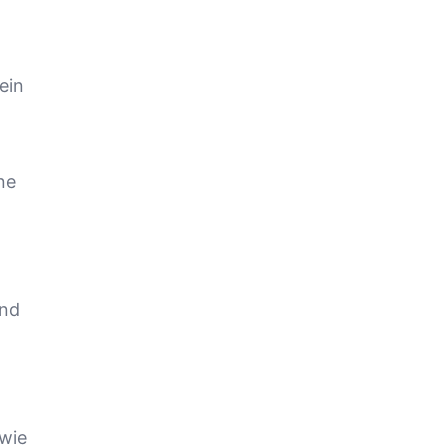
ein
ne
und
 wie