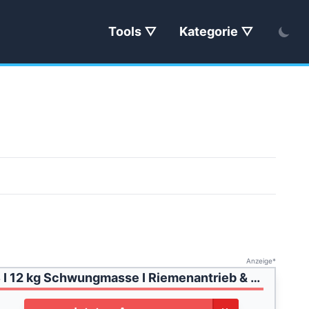
Tools
Kategorie
Anzeige*
AsVIVA C16 2in1 Cardio Crosstrainer BT in Weiß I 12 kg Schwungmasse I Riemenantrieb & Magnetbremssystem I Acht Widerstandsstufen I Ausdauertraining I Max. Gewichtsbelastung 110 kg I 109 x 56 x 162 cm