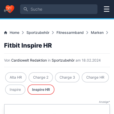
Suche
Menü
Home
Sportzubehör
Fitnessarmband
Marken
Fi
Fitbit Inspire HR
Von
Cardiowelt Redaktion
in
Sportzubehör
am
18.02.2024
Alta HR
Charge 2
Charge 3
Charge HR
Inspire
Inspire HR
Anzeige*