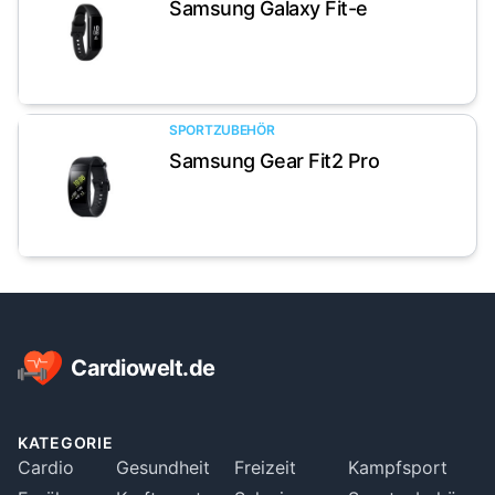
Samsung Galaxy Fit-e
Artikel anzeigen
SPORTZUBEHÖR
Samsung Gear Fit2 Pro
Artikel anzeigen
Footer
Cardiowelt.de
KATEGORIE
Cardio
Gesundheit
Freizeit
Kampfsport