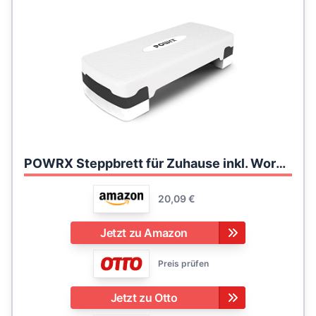
POWRX Steppbrett für Zuhause inkl. Workout I Stepper höhenverstellbar und rutschfest für Aerobic, Gymnastik und Fitness I Home Step Stepbench (Weiß)
20,09 €
Jetzt zu Amazon
Preis prüfen
Jetzt zu Otto