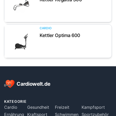
Artikel anzeigen
CARDIO
Kettler Optima 600
Artikel anzeigen
Footer
Cardiowelt.de
KATEGORIE
Cardio
Gesundheit
Freizeit
Kampfsport
Ernährung
Kraftsport
Schwimmen
Sportzubehör