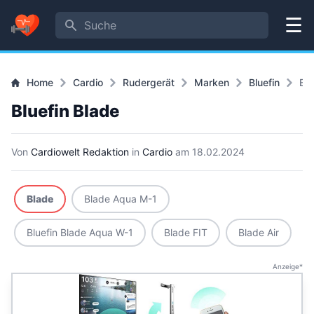
Suche
Menü
Home
Cardio
Rudergerät
Marken
Bluefin
Bl
Bluefin Blade
Von
Cardiowelt Redaktion
in
Cardio
am
18.02.2024
Blade
Blade Aqua M-1
Bluefin Blade Aqua W-1
Blade FIT
Blade Air
Anzeige*