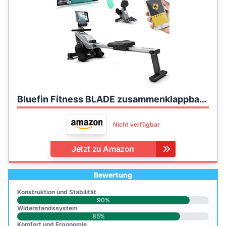
Bluefin Fitness BLADE zusammenklappbares Rudergerät für dein Heim-Gym | Rudergerät mit Magnetwiderstand | Kinomap | Live-Video-Streaming | Video-Coaching & -Training | Digitale LCD-Fitness-Konsole | Smartphone-App
Nicht verfügbar
Jetzt zu Amazon
Bewertung
Konstruktion und Stabilität
90%
Widerstandssystem
85%
Komfort und Ergonomie