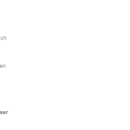
rch
n
hen
ser