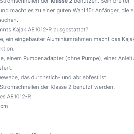
Stromschnellen
der
Klasse 2
benutzen. Sein breiter
und macht es zu einer guten Wahl für Anfänger, die e
 suchen.
mnts Kajak AE1012-R ausgestattet?
, ein eingebauter Aluminiumrahmen macht das Kaja
ktion.
che, einem Pumpenadapter (ohne Pumpe), einer Anlei
fert.
webe, das durchstich- und abriebfest ist.
 Stromschnellen der Klasse 2 benutzt werden.
des AE1012-R
 cm