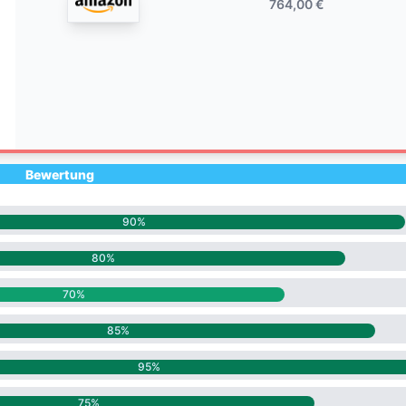
764,00 €
Bewertung
90%
80%
70%
85%
95%
75%