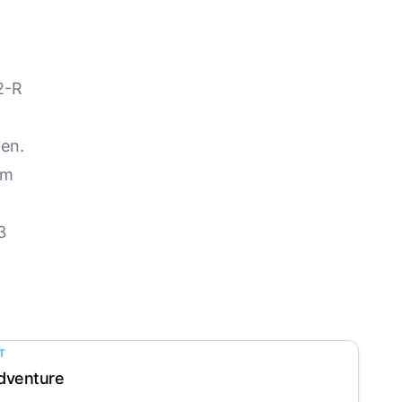
2-R
hen.
em
3
T
dventure