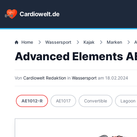
Cardiowelt.de
Home
Wassersport
Kajak
Marken
A
Advanced Elements A
Von
Cardiowelt Redaktion
in
Wassersport
am
18.02.2024
AE1012-R
AE1017
Convertible
Lagoon 